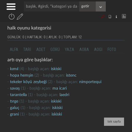
halk oyunu kategorisi
GÜNLÜK: 0 | HAFTALIK: 0 | AYLIK: 0 | TOPLAM: 12
ALFA
TARI
ADET
GÖRÜ
YAZA
AOBA
AOGI
FOTO
artı oya göre başlıklar:
-
kımıl
(4) - başlığı açan:
iskiski
-
hopa hemşin
(2) - başlığı açan:
istenc
-
tekeler köyü zeybeği
(2) - başlığı açan:
nimportequi
-
savaş
(1) - başlığı açan:
ma icari
-
tarantella
(1) - başlığı açan:
laedri
-
tırge
(1) - başlığı açan:
iskiski
-
galuç
(1) - başlığı açan:
iskiski
-
grani
(1) - başlığı açan:
iskiski
tek sayfa