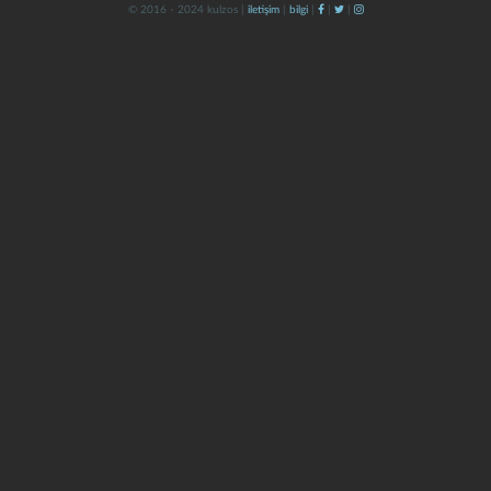
© 2016 - 2024 kulzos |
iletişim
|
bilgi
|
|
|
kapat
kaydet