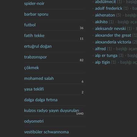
-
abdülmecit
(1) - başlı
spider-noir
-
adolf frederick
(1) - ba
barbar sporu
-
akhenaton
(5) - başlığ
-
akihito
(1) - başlığı aç
futbol
36
-
aleksandr nevski
(1) - 
-
alexander the great
(1)
fatih tekke
11
-
alexanderia victoria
(2)
ertuğrul doğan
-
alfred
(1) - başlığı aça
-
alp er tunga
(3) - başl
trabzonspor
82
-
alp tigin
(1) - başlığı a
çökmek
mohamed salah
6
yasa teklifi
2
dalga dalga fırtına
kulzos radyo yayın duyuruları
1440
odyometri
vestibüler schwannoma