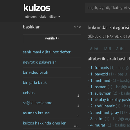
gündem
ukde
diğer
başlıklar
hükümdar kategorisi
4
/
0
GÜNLÜK: 0 | HAFTALIK: 0 | 
yenile ↻
ALFA
TARI
ADET
sahir mavi dijital not defteri
alfabetik sıralı başlıkl
nevrotik palavralar
-
1. françois
(1) - başlığ
bir video bırak
-
1. bayezid
(1) - başlığ
-
1. mehmed
(1) - başlı
bir şarkı bırak
-
1. osman
(1) - başlığı
celsius
-
1. süleyman
(2) - başl
2
-
1.nikolay (nikolay pavl
sağlıklı beslenme
-
2. abdülhamit
(1) - baş
3
-
3. mehmet giray
(1) - 
asuman krause
2
-
3. selim
(1) - başlığı a
kulzos hakkında öneriler
-
4. murat
(1) - başlığı 
405