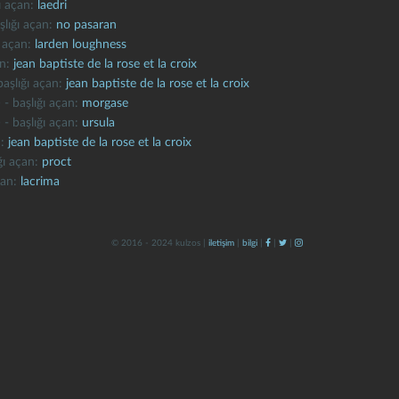
ğı açan:
laedri
şlığı açan:
no pasaran
ı açan:
larden loughness
an:
jean baptiste de la rose et la croix
başlığı açan:
jean baptiste de la rose et la croix
 - başlığı açan:
morgase
 - başlığı açan:
ursula
n:
jean baptiste de la rose et la croix
ığı açan:
proct
çan:
lacrima
© 2016 - 2024 kulzos |
iletişim
|
bilgi
|
|
|