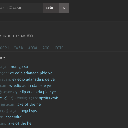
AYLIK: 0 | TOPLAM: 500
GÖRÜ
YAZA
AOBA
AOGI
FOTO
ar:
ı açan:
mangetsu
ı açan:
ey edip adanada pide ye
ğı açan:
ey edip adanada pide ye
 açan:
ey edip adanada pide ye
ığı açan:
ey edip adanada pide ye
oviç)
(2) - başlığı açan:
aptiisakrak
lığı açan:
lake of the hell
başlığı açan:
angel spy
çan:
esdemirei
açan:
lake of the hell