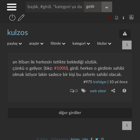
kulzos
paylaş
araştır
filtrele
kategori
bkzlar
1
an itibarı ile herkesin tetikte beklediği sözlük.
çünkü o geliyor. (bkz:
#1000
). girdi. herkes o girdinin sahibi
olmak istiyor lakin sadece bir kişi bu zaferin sahibi olacak.
#975
trafalgar
|
10 yıl önce
0
web sitesi
diğer girdiler
1
© 2016 - 2024 kulzos |
iletişim
|
bilgi
|
|
|