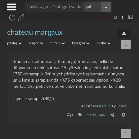
chateau margaux
paylaş
araştır
filtrele
kategori
bkzlar
1
(fransızca / okunuşu: şato margo) fransa'nın, belki de
dünyanın en ünlü şatosu. 15. yüzyılda inşa edilmiştir. şatoda
1750'de şaraplık üzüm yetiştirilmeye başlanmıştır. dünyaca
ünlü kırmızı şaraplarında \%75 cabernet sauvignon, \%20
merlot, \%5 petit verdot ve cabernet franc üzümü kullanılır.
kaynak: şarap sözlüğü
#9747
ma icari
|
10 yıl önce
0
marka
,
yapı
1