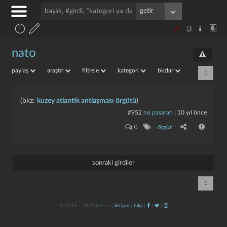
nato
paylaş
araştır
filtrele
kategori
bkzlar
1
(bkz:
kuzey atlantik antlaşması örgütü
)
#952
no pasaran
|
10 yıl önce
0
örgüt
sonraki girdiler
1
© 2016 - 2024 kulzos |
iletişim
|
bilgi
|
|
|