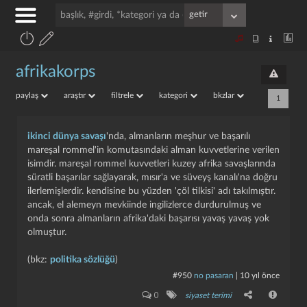
afrikakorps
paylaş
araştır
filtrele
kategori
bkzlar
1
ikinci dünya savaşı
'nda, almanların meşhur ve başarılı
mareşal rommel'in komutasındaki alman kuvvetlerine verilen
isimdir. mareşal rommel kuvvetleri kuzey afrika savaşlarında
süratli başarılar sağlayarak, mısır'a ve süveyş kanalı'na doğru
ilerlemişlerdir. kendisine bu yüzden 'çöl tilkisi' adı takılmıştır.
ancak, el alemeyn mevkiinde ingilizlerce durdurulmuş ve
onda sonra almanların afrika'daki başarısı yavaş yavaş yok
olmuştur.
(bkz:
politika sözlüğü
)
#950
no pasaran
|
10 yıl önce
0
siyaset terimi