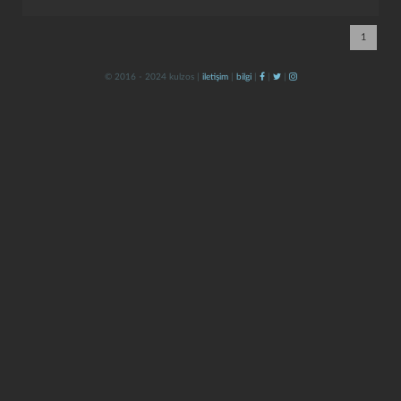
1
© 2016 - 2024 kulzos |
iletişim
|
bilgi
|
|
|
kapat
kaydet