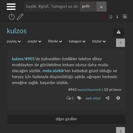
kulzos
paylaş
araştır
filtrele
kategori
bkzlar
1
kulzos/#901
'de bahsedilen özellikler telefon dikey
moddayken de görülebilme imkanı olursa daha mutlu
olacağım sözlük.
meta sözlük
'ten katbekat güzel olduğu ve
herşey için fazlasıyla düşünüldüğü aşikâr, uğraşan herkesin
emeğine sağlık. başarılar sözlük.
#943
wunschpunsch
|
10 yıl önce
0
web sitesi
diğer girdiler
1