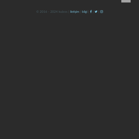
© 2016 - 2024 kulzos |
iletişim
|
bilgi
|
|
|
kapat
kaydet