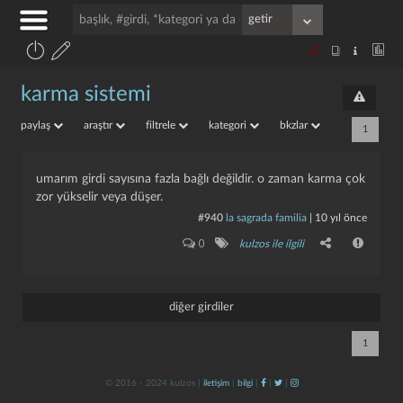
karma sistemi
paylaş
araştır
filtrele
kategori
bkzlar
1
umarım girdi sayısına fazla bağlı değildir. o zaman karma çok
zor yükselir veya düşer.
#940
la sagrada familia
|
10 yıl önce
0
kulzos ile ilgili
diğer girdiler
1
© 2016 - 2024 kulzos |
iletişim
|
bilgi
|
|
|