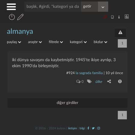
almanya
paylaş
araştır
filtrele
kategori
bkzlar
1
iki dünya savaşını da kaybetmiştir. 1945'te ikiye ayrılıp, 3
ekim 1990'da birleşmiştir.
#924
la sagrada familia
|
10 yıl önce
0
ülke
diğer girdiler
1
© 2016 - 2024 kulzos |
iletişim
|
bilgi
|
|
|