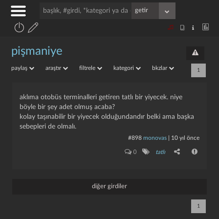
pişmaniye
paylaş
araştır
filtrele
kategori
bkzlar
1
aklıma otobüs terminalleri getiren tatlı bir yiyecek. niye
böyle bir şey adet olmuş acaba?
kolay taşınabilir bir yiyecek olduğundandır belki ama başka
sebepleri de olmalı.
#898
monovas
|
10 yıl önce
0
tatlı
diğer girdiler
1