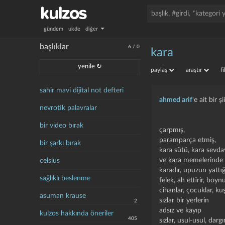
gündem
ukde
diğer
başlıklar
6
/
0
kara
yenile ↻
paylaş
araştır
f
sahir mavi dijital not defteri
ahmed arif
'e ait bir şi
nevrotik palavralar
bir video bırak
çarpmış,
paramparça etmiş,
bir şarkı bırak
kara sütü, kara sevday
ve kara memelerinde d
celsius
karadır, upuzun yattığ
sağlıklı beslenme
felek, ah ettirir, boynu
cihanlar, çocuklar, ku
asuman krause
sızlar bir yerlerin
2
adsız ve kayıp
kulzos hakkında öneriler
405
sızlar, usul-usul, dargı