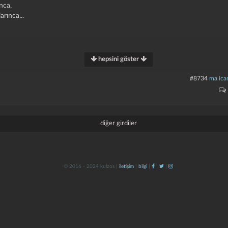
nca,
arınca...
hepsini göster
#8734
ma icar
mı,
ı,
kaburgandaki?
diğer girdiler
ermiş teni,
© 2016 - 2024 kulzos |
iletişim
|
bilgi
|
|
|