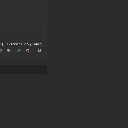
i
|
10 yıl önce
(
6 yıl önce
)
0
şiir