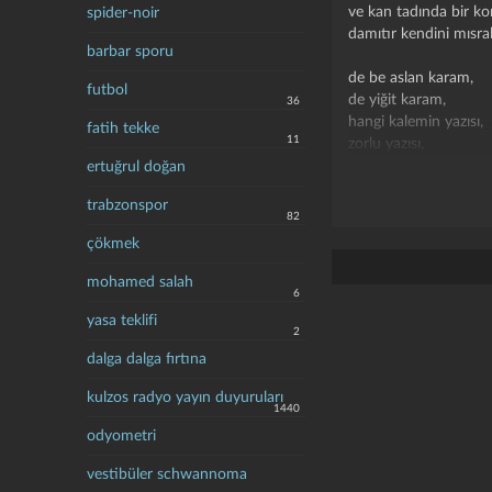
ve kan tadında bir ko
spider-noir
damıtır kendini mısral
barbar sporu
de be aslan karam,
futbol
de yiğit karam,
36
hangi kalemin yazısı,
fatih tekke
11
zorlu yazısı,
belanda?
ertuğrul doğan
trabzonspor
anadan doğma nişan 
82
sütlü barut damgası m
çökmek
bir gece parçası mı 
kız kakülü, ne hal eyl
mohamed salah
6
ellerin, deli hoyrat,
ellerin, susuz, yangın.
yasa teklifi
2
ellerin ooooy alarga...
dalga dalga fırtına
de be aslan karam,
kulzos radyo yayın duyuruları
de yiğit karam,
1440
hangi güzelin diş yeri,
odyometri
mavi diş yeri,
sevdanda?
vestibüler schwannoma