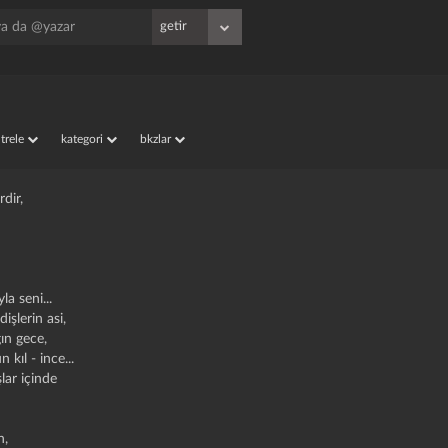
iltrele
kategori
bkzlar
irdir,
la seni...
işlerin asi,
ın gece,
n kıl - ince...
şlar içinde
n,