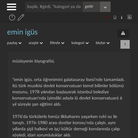
emin igüs
paylaş
araştır
filtrele
kategori
bkzlar
1
müzisyenin biyografisi,
"emin igüs, orta öğrenimini galatasaray lisesi'nde tamamladı.
itü türk musikisi devlet konservatuarı temel bilimler bölümü
mezunu, 1978 yılından başlayarak istanbul belediye
konservatuarı'nda (şimdiki adıyla iü devlet konservatuarı) 6
yıl süreyle şan eğitimi aldı.
1976'da türkülerle henüz ilkbaharını yaşarken ruhi su ile
tanıştı. 1976-1980 arası dostlar korosu'nda çalıştı. aynı
yıllarda şişli halkevi ve işçi kültür derneği korolarında çalıp
söyledi, idari sorumluluklar aldı.