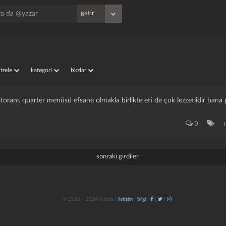
iltrele
kategori
bkzlar
storanı. quarter menüsü efsane olmakla birlikte eti de çok lezzetlidir bana 
0
sonraki girdiler
© 2016 - 2024 kulzos |
iletişim
|
bilgi
|
|
|