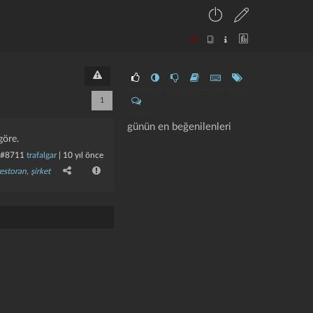
1
günün en beğenilenleri
göre.
#8711
trafalgar
|
10 yıl önce
restoran
,
şirket