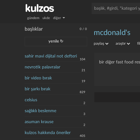
gündem
ukde
diğer
başlıklar
0
/
0
mcdonald's
yenile ↻
paylaş
araştır
f
sahir mavi dijital not defteri
104
bir diğer fast food re
nevrotik palavralar
21
bir video bırak
19
bir şarkı bırak
829
celsius
2
sağlıklı beslenme
3
asuman krause
2
kulzos hakkında öneriler
405