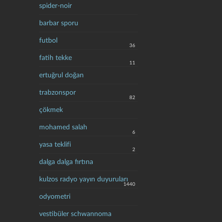
spider-noir
barbar sporu
futbol
36
fatih tekke
11
ertuğrul doğan
trabzonspor
82
çökmek
mohamed salah
6
yasa teklifi
2
dalga dalga fırtına
kulzos radyo yayın duyuruları
1440
odyometri
vestibüler schwannoma