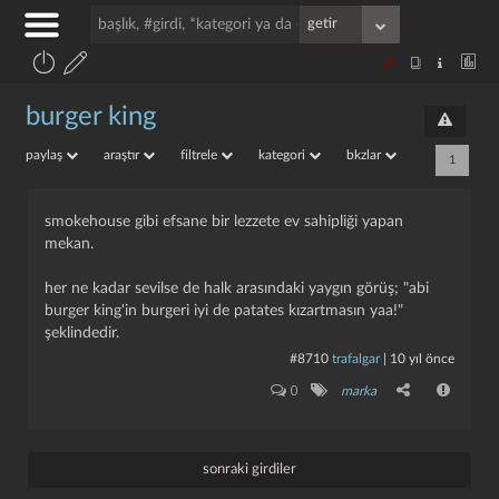
burger king
paylaş
araştır
filtrele
kategori
bkzlar
1
smokehouse gibi efsane bir lezzete ev sahipliği yapan
mekan.
her ne kadar sevilse de halk arasındaki yaygın görüş; "abi
burger king'in burgeri iyi de patates kızartmasın yaa!"
şeklindedir.
#8710
trafalgar
|
10 yıl önce
0
marka
sonraki girdiler