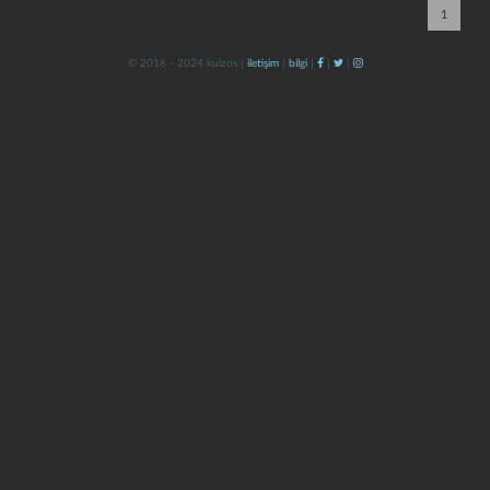
1
© 2016 - 2024 kulzos |
iletişim
|
bilgi
|
|
|
kapat
kaydet