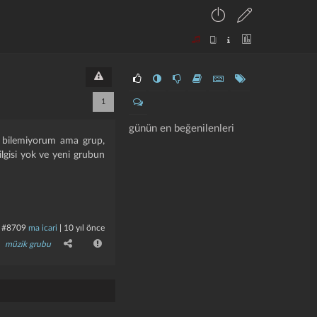
1
günün en beğenilenleri
mı bilemiyorum ama grup,
 ilgisi yok ve yeni grubun
#8709
ma icari
|
10 yıl önce
müzik grubu