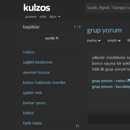
gündem
ukde
diğer
başlıklar
7
/
2
grup yorum
yenile ↻
paylaş
araştır
f
celsius
yıllardır müziklerin
sağlıklı beslenme
bence saçma bir şekild
hâlâ ilk grup yorum'u
asuman krause
grup yorum - cemo
kulzos hakkında öneriler
grup yorum - kucakl
spider-noir
barbar sporu
futbol
fatih tekke
11