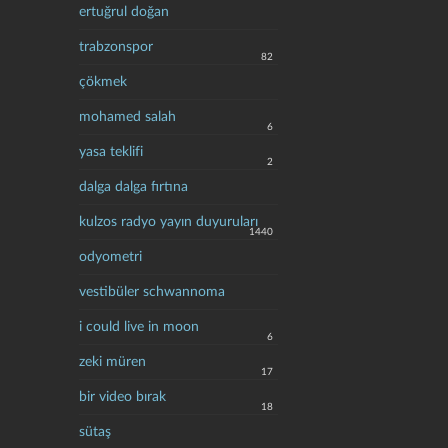
ertuğrul doğan
trabzonspor
82
çökmek
mohamed salah
6
yasa teklifi
2
dalga dalga fırtına
kulzos radyo yayın duyuruları
1440
odyometri
vestibüler schwannoma
i could live in moon
6
zeki müren
17
bir video bırak
18
sütaş