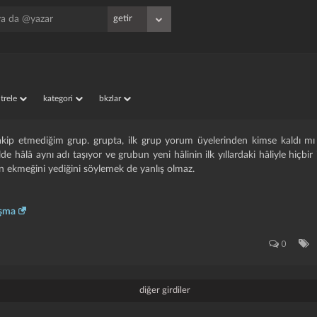
iltrele
kategori
bkzlar
i takip etmediğim grup. grupta, ilk grup yorum üyelerinden kimse kaldı 
e hâlâ aynı adı taşıyor ve grubun yeni hâlinin ilk yıllardaki hâliyle hiçbir
n ekmeğini yediğini söylemek de yanlış olmaz.
aşma
0
diğer girdiler