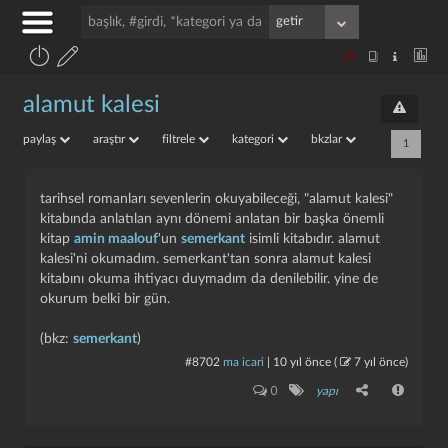
alamut kalesi
paylaş
araştır
filtrele
kategori
bkzlar
1
tarihsel romanları sevenlerin okuyabileceği, "alamut kalesi"
kitabında anlatılan aynı dönemi anlatan bir başka önemli
kitap
amin maalouf
'un
semerkant
isimli kitabıdır. alamut
kalesi'ni okumadım. semerkant'tan sonra alamut kalesi
kitabını okuma ihtiyacı duymadım da denilebilir. yine de
okurum belki bir gün.
(bkz:
semerkant
)
#8702
ma icari
|
10 yıl önce
(
7 yıl önce
)
0
yapı