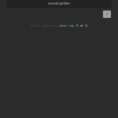
sonraki girdiler
1
© 2016 - 2024 kulzos |
iletişim
|
bilgi
|
|
|
kapat
kaydet