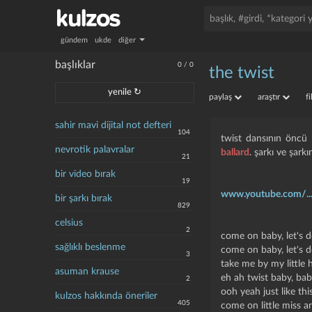
gündem
ukde
diğer
başlıklar
0
/
0
the twist
yenile ↻
paylaş
araştır
f
sahir mavi dijital not defteri
104
twist dansının öncü
nevrotik palavralar
ballard
. şarkı ve şarkı
21
bir video bırak
19
www.youtube.com/..
bir şarkı bırak
829
celsius
2
come on baby, let's d
sağlıklı beslenme
come on baby, let's d
3
take me by my little 
asuman krause
eh ah twist baby, bab
2
ooh yeah just like thi
kulzos hakkında öneriler
405
come on little miss a