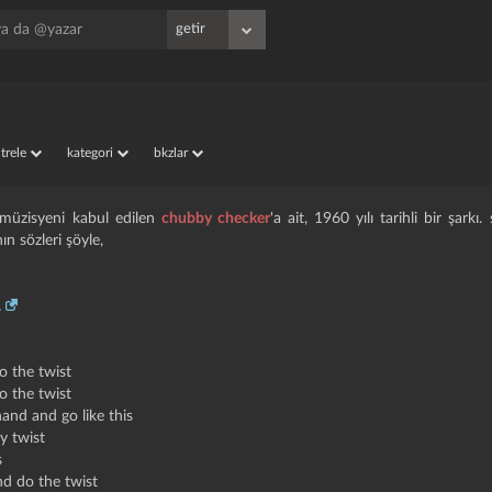
iltrele
kategori
bkzlar
 müzisyeni kabul edilen
chubby checker
'a ait, 1960 yılı tarihli bir şarkı
nın sözleri şöyle,
.
o the twist
o the twist
hand and go like this
y twist
s
nd do the twist