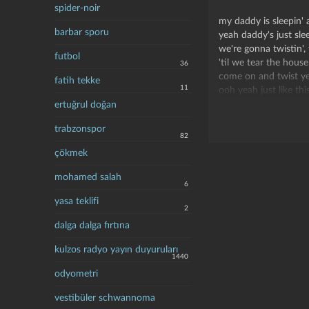
spider-noir
my daddy is sleepin'
barbar sporu
yeah daddy's just sl
we're gonna twistin', t
futbol
'til we tear the hou
36
come on and twist y
fatih tekke
11
ooh yeah just like thi
come on little miss a
ertuğrul doğan
trabzonspor
yeah you should see m
82
you should see my, my 
çökmek
she really knows how
she knows how to tw
mohamed salah
6
come on and twist, y
yasa teklifi
2
ooh yeah just like thi
dalga dalga fırtına
come on little miss a
yeah rock on now
kulzos radyo yayın duyuruları
yeah twist on now
1440
twist
odyometri
vestibüler schwannoma