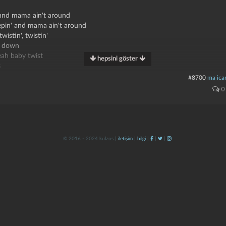
 and mama ain't around
eepin' and mama ain't around
wistin', twistin'
se down
eah baby twist
hepsini göster
s
nd do the twist, eya
#8700
ma icar
0
y little sis
little sis
 to rock
ist
© 2016 - 2024 kulzos |
iletişim
|
bilgi
|
|
|
eah baby twist
s
nd do the twist