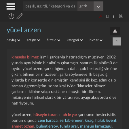
yücel arzen
paylaş
araştır
filtrele
kategori
bkzlar
1
kimseler bilmez
isimli şarkısıyla hatırladığım müzisyen. 2002
yılında aynı isimle bir albüm çıkarmıştı. sanırım ilk albümü de
oydu. yücel arzen, şarkıcılığından daha çok besteciliğiyle öne
çıkan, bilinen bir müzisyen. şarkı söylemeye ilk başladığı
yıllarda bir konserde dinlemiştim kendisini ilk kez. adını da o
zaman öğrenmiştim. sonra kral tv'de "kimseler bilmez"
şarkısının klibine sıkça rastlanır olmuştu bir dönem.
müzisyenin fiziksel olarak bir yarası var. ayağı aksıyordu diye
hatırlıyorum.
yücel arzen,
hüseyin turan
'ın
ah le yar
şarkısının bestecisidir.
bunun dışında
cem karaca
,
sertab erener
,
kıraç
,
haluk levent
,
ahmet özhan
,
bülent ersoy
,
funda arar
,
mahsun kırmızıgül
,