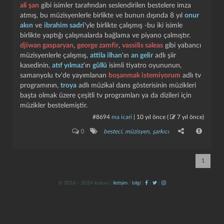
ali şan
gibi isimler tarafından seslendirilen bestelere imza
atmış, bu müzisyenlerle birlikte ve bunun dışında 8 yıl
onur
akın
ve
ibrahim sadri
'yle birlikte çalışmış -bu iki isimle
birlikte yaptığı çalışmalarda bağlama ve piyano çalmıştır.
djiwan gasparyan
,
george zamfir
,
vassilis saleas
gibi yabancı
müzisyenlerle çalışmış,
attila ilhan
'ın
an gelir
adlı şiir
kasedinin,
atıf yılmaz
'ın
güllü
isimli tiyatro oyununun,
samanyolu tv'de yayımlanan
boşanmak istemiyorum
adlı tv
programının,
troya
adlı müzikal dans gösterisinin müzikleri
kapat
kaydet
başta olmak üzere çeşitli tv programları ya da dizileri için
müzikler bestelemiştir.
#8694
ma icari
|
10 yıl önce
(
7 yıl önce
)
0
besteci
,
müzisyen
,
şarkıcı
1
© 2016 - 2024 kulzos |
iletişim
|
bilgi
|
|
|