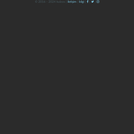
© 2016 - 2024 kulzos |
iletişim
|
bilgi
|
|
|
kapat
kaydet