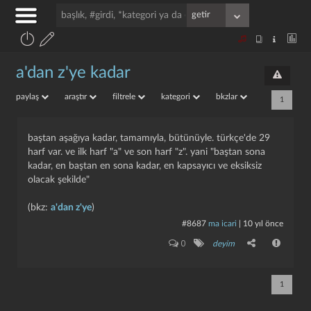
a'dan z'ye kadar
paylaş
araştır
filtrele
kategori
bkzlar
1
baştan aşağıya kadar, tamamıyla, bütünüyle. türkçe'de 29
harf var. ve ilk harf "a" ve son harf "z". yani "baştan sona
kadar, en baştan en sona kadar, en kapsayıcı ve eksiksiz
olacak şekilde"
(bkz:
a'dan z'ye
)
#8687
ma icari
|
10 yıl önce
0
deyim
1