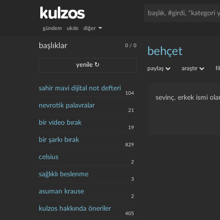
gündem
ukde
diğer
başlıklar
0
/
0
behçet
yenile ↻
paylaş
araştır
f
sahir mavi dijital not defteri
104
sevinç. erkek ismi ola
nevrotik palavralar
21
bir video bırak
19
bir şarkı bırak
829
celsius
2
sağlıklı beslenme
3
asuman krause
2
kulzos hakkında öneriler
405