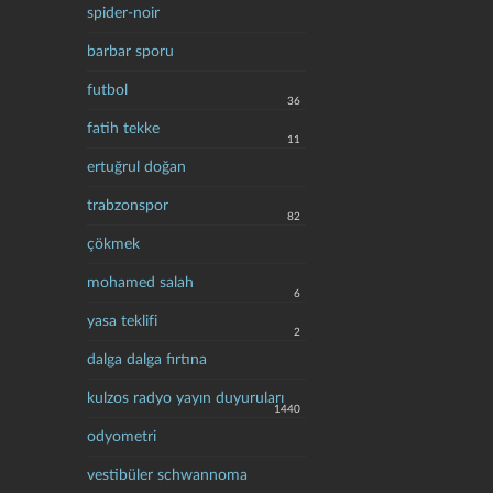
spider-noir
barbar sporu
futbol
36
fatih tekke
11
ertuğrul doğan
trabzonspor
82
çökmek
mohamed salah
6
yasa teklifi
2
dalga dalga fırtına
kulzos radyo yayın duyuruları
1440
odyometri
vestibüler schwannoma