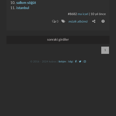
10.
salkım söğüt
11.
istanbul
#8682
ma icari
|
10 yıl önce
0
müzik albümü
sonraki girdiler
kapat
kaydet
1
© 2016 - 2024 kulzos |
iletişim
|
bilgi
|
|
|