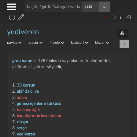
yediveren
paylaş
araştır
filtrele
kategori
bkzlar
1
grup baran
'ın 1987 yılında yayımlanan ilk albümüdür.
albümdeki şarkılar şöyledir,
1.
33 kurşun
2.
akif dalcı'ya
3.
anam
4.
güneşi içenlerin türküsü
5.
halepçe ağıtı
6.
kanatlarında kaldı bahar
7.
rüzgar
8.
serçe
9.
yediveren