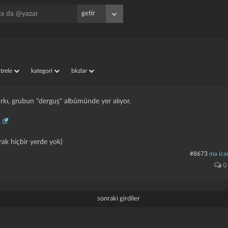
iltrele
kategori
bkzlar
şarkı, grubun "derguş" albümünde yer alıyor.
.
larak hiçbir yerde yok)
#8673
ma icar
0
sonraki girdiler