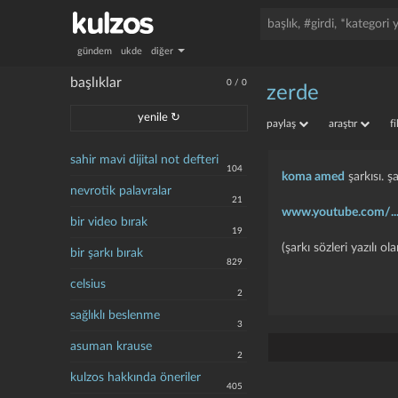
gündem
ukde
diğer
başlıklar
0
/
0
zerde
yenile ↻
paylaş
araştır
f
sahir mavi dijital not defteri
104
koma amed
şarkısı. 
nevrotik palavralar
21
www.youtube.com/..
bir video bırak
19
(şarkı sözleri yazılı o
bir şarkı bırak
829
celsius
2
sağlıklı beslenme
3
asuman krause
2
kulzos hakkında öneriler
405