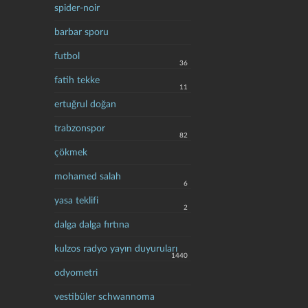
spider-noir
barbar sporu
futbol
36
fatih tekke
11
ertuğrul doğan
trabzonspor
82
çökmek
mohamed salah
6
yasa teklifi
2
dalga dalga fırtına
kulzos radyo yayın duyuruları
1440
odyometri
vestibüler schwannoma