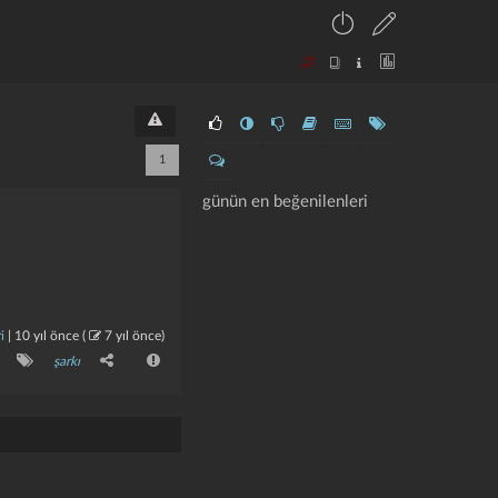
1
günün en beğenilenleri
i
|
10 yıl önce
(
7 yıl önce
)
şarkı