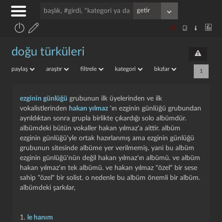
doğu türküleri
paylaş
araştır
filtrele
kategori
bkzlar
1
ezginin günlüğü
grubunun ilk üyelerinden ve ilk
vokalistlerinden
hakan yılmaz
'ın ezginin günlüğü grubundan
ayrıldıktan sonra grupla birlikte çıkardığı solo albümdür.
albümdeki bütün vokaller hakan yılmaz'a aittir. albüm
ezginin günlüğü'yle ortak hazırlanmış ama ezginin günlüğü
grubunun sitesinde albüme yer verilmemiş. yani bu albüm
ezginin günlüğü'nün değil hakan yılmaz'ın albümü. ve albüm
hakan yılmaz'ın tek albümü. ve hakan yılmaz "özel" bir sese
sahip "özel" bir solist. o nedenle bu albüm önemli bir albüm.
albümdeki şarkılar,
1.
le hanım