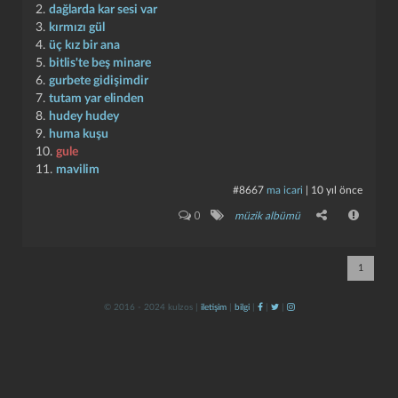
2.
dağlarda kar sesi var
3.
kırmızı gül
4.
üç kız bir ana
5.
bitlis'te beş minare
6.
gurbete gidişimdir
7.
tutam yar elinden
8.
hudey hudey
9.
huma kuşu
10.
gule
kapat
kaydet
11.
mavilim
#8667
ma icari
|
10 yıl önce
0
müzik albümü
1
© 2016 - 2024 kulzos |
iletişim
|
bilgi
|
|
|