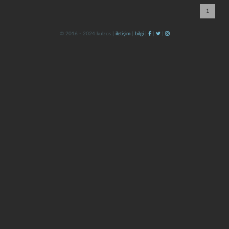
1
© 2016 - 2024 kulzos |
iletişim
|
bilgi
|
|
|
kapat
kaydet