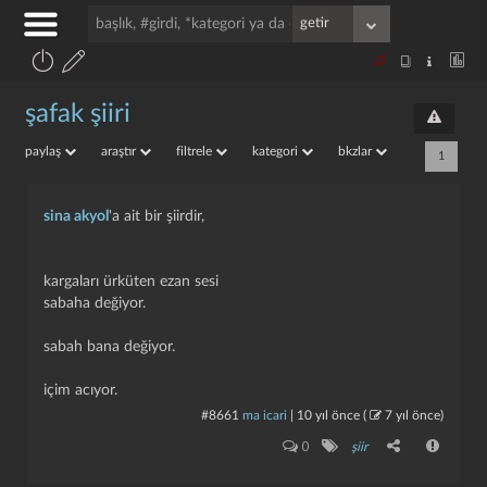
şafak şiiri
paylaş
araştır
filtrele
kategori
bkzlar
1
sina akyol
'a ait bir şiirdir,
kargaları ürküten ezan sesi
sabaha değiyor.
sabah bana değiyor.
içim acıyor.
#8661
ma icari
|
10 yıl önce
(
7 yıl önce
)
0
şiir