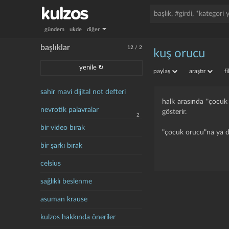
gündem
ukde
diğer
başlıklar
12
/
2
kuş orucu
yenile ↻
paylaş
araştır
f
sahir mavi dijital not defteri
halk arasında "çocuk o
nevrotik palavralar
gösterir.
2
bir video bırak
"çocuk orucu"na ya da
bir şarkı bırak
celsius
sağlıklı beslenme
asuman krause
kulzos hakkında öneriler