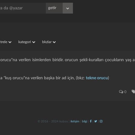
iltrele
kategori
bkzlar
rucu"na verilen isimlerden biridir. orucun şekli-kuralları çocukların yaş ar
 "kuş orucu"na verilen başka bir ad için, (bkz:
tekne orucu
)
0
© 2016 - 2024 kulzos |
iletişim
|
bilgi
|
|
|