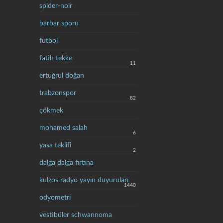
spider-noir
barbar sporu
futbol
fatih tekke
11
ertuğrul doğan
trabzonspor
82
çökmek
mohamed salah
6
yasa teklifi
2
dalga dalga fırtına
kulzos radyo yayın duyuruları
1440
odyometri
vestibüler schwannoma