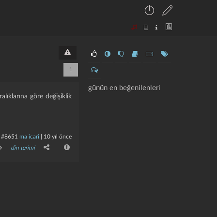
1
günün en beğenilenleri
alıklarına göre değişiklik
#8651
ma icari
|
10 yıl önce
din terimi