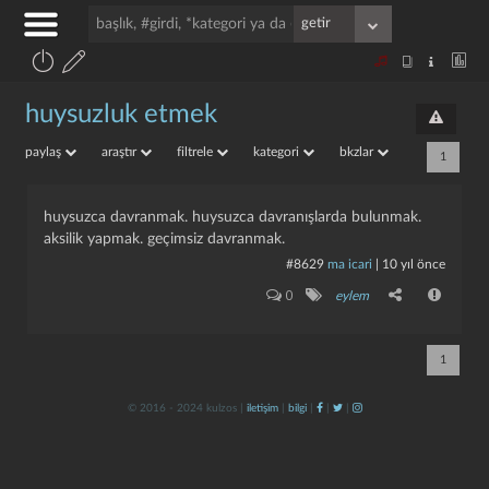
huysuzluk etmek
paylaş
araştır
filtrele
kategori
bkzlar
1
huysuzca davranmak. huysuzca davranışlarda bulunmak.
aksilik yapmak. geçimsiz davranmak.
#8629
ma icari
|
10 yıl önce
0
eylem
1
© 2016 - 2024 kulzos |
iletişim
|
bilgi
|
|
|