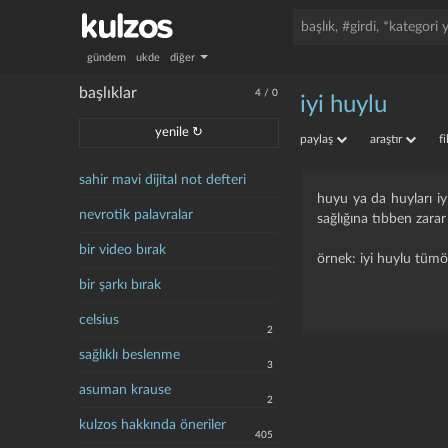
gündem
ukde
diğer
başlıklar
4
/
0
iyi huylu
yenile ↻
paylaş
araştır
f
sahir mavi dijital not defteri
huyu ya da huyları iyi
nevrotik palavralar
sağlığına tıbben zara
bir video bırak
örnek: iyi huylu tümö
bir şarkı bırak
celsius
2
sağlıklı beslenme
3
asuman krause
2
kulzos hakkında öneriler
405