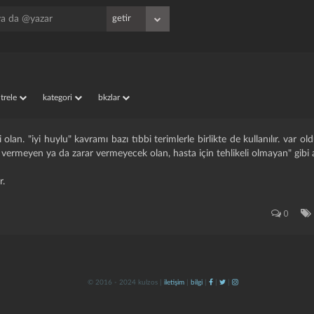
iltrele
kategori
bkzlar
 olan. "iyi huylu" kavramı bazı tıbbi terimlerle birlikte de kullanılır. var 
r vermeyen ya da zarar vermeyecek olan, hasta için tehlikeli olmayan" gibi a
r.
0
© 2016 - 2024 kulzos |
iletişim
|
bilgi
|
|
|