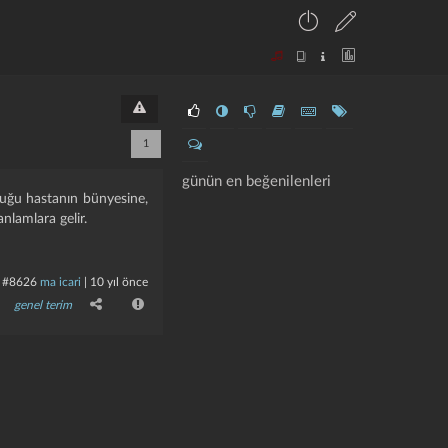
1
günün en beğenilenleri
olduğu hastanın bünyesine,
nlamlara gelir.
#8626
ma icari
|
10 yıl önce
genel terim