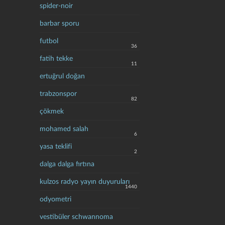
spider-noir
barbar sporu
futbol
36
fatih tekke
11
ertuğrul doğan
trabzonspor
82
çökmek
mohamed salah
6
yasa teklifi
2
dalga dalga fırtına
kulzos radyo yayın duyuruları
1440
odyometri
vestibüler schwannoma