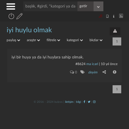
iyi huylu olmak
paylaş
araştır
filtrele
kategori
bkzlar
1
iyi bir huya ya da iyi huylara sahip olmak.
#8624
ma icari
|
10 yıl önce
0
deyim
1
© 2016 - 2024 kulzos |
iletişim
|
bilgi
|
|
|