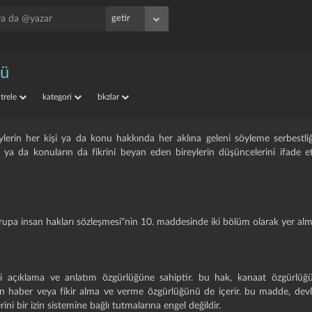
ğü
iltrele
kategori
bkzlar
ylerin her kişi ya da konu hakkında her aklına geleni söyleme serbestliği
in ya da konuların da fikrini beyan eden bireylerin düşüncelerini ifade 
vrupa insan hakları sözleşmesi"nin 10. maddesinde iki bölüm olarak yer alm
ni açıklama ve anlatım özgürlüğüne sahiptir. bu hak, kanaat özgürlüğü
n haber veya fikir alma ve verme özgürlüğünü de içerir. bu madde, devle
ini bir izin sistemine bağlı tutmalarına engel değildir.