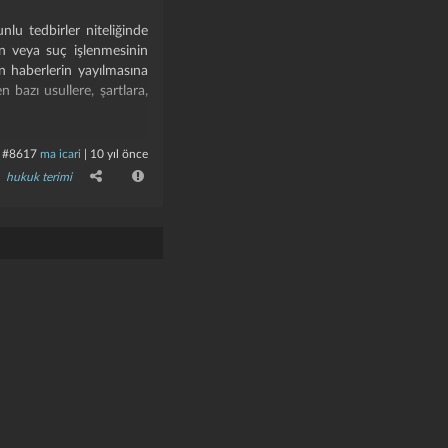
lu tedbirler niteliğinde
in veya suç işlenmesinin
en haberlerin yayılmasına
 bazı usullere, şartlara,
#8617
ma icari
|
10 yıl önce
hukuk terimi
yer almış,
 sözlü, yazılı veya basılı
bilgi ve düşünceyi arama,
e bu hak, sadece hukuken