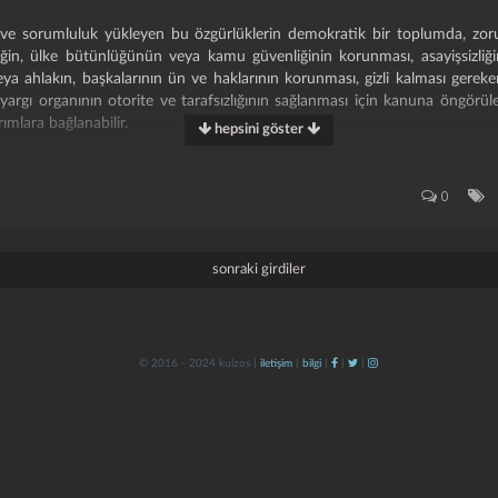
 ve sorumluluk yükleyen bu özgürlüklerin demokratik bir toplumda, zorun
liğin, ülke bütünlüğünün veya kamu güvenliğinin korunması, asayişsizliğ
eya ahlakın, başkalarının ün ve haklarının korunması, gizli kalması gerek
argı organının otorite ve tarafsızlığının sağlanması için kanuna öngörülen
rımlara bağlanabilir.
hepsini göster
0
rleşmiş milletler siyasi ve medeni haklar sözleşmesi"nin de 19. maddesinde 
sonraki girdiler
ale ile karşılaşmaksızın fikirlere sahip olma hakkı vardır.
üğü hakkına sahiptir; bu hak bir kimsenin ülke hudutlarıyla sınırlanmaksızın
© 2016 - 2024 kulzos |
iletişim
|
bilgi
|
|
|
klinde veya kendi tercih ettiği başka bir iletişim vasıtasıyla her türlü 
zgürlüğünü de içerir.
 fıkrasındaki haklar özel bir ödev ve sorumlulukla kullanılır. bu nedenl
 sebeplerle gerekli olan sınırlamalara tabi tutulabilir.