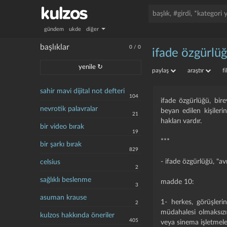
gündem
ukde
diğer
başlıklar
0
/
0
ifade özgürlü
yenile ↻
paylaş
araştır
f
sahir mavi dijital not defteri
104
ifade özgürlüğü, bire
nevrotik palavralar
beyan edilen kişiler
21
hakları vardır.
bir video bırak
19
***
bir şarkı bırak
829
- ifade özgürlüğü, "a
celsius
2
sağlıklı beslenme
madde 10:
3
asuman krause
1- herkes, görüşleri
2
müdahalesi olmaksızı
kulzos hakkında öneriler
405
veya sinema işletmeler