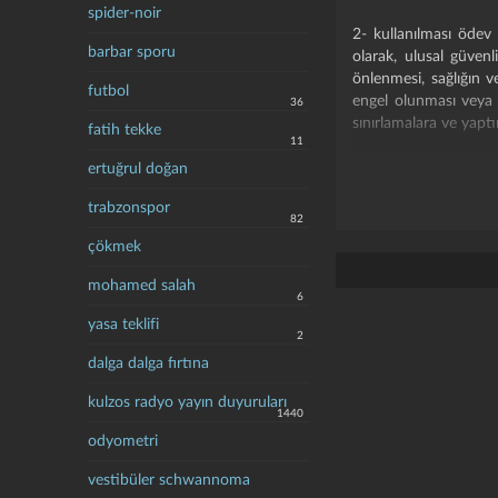
spider-noir
2- kullanılması ödev
barbar sporu
olarak, ulusal güven
önlenmesi, sağlığın v
futbol
engel olunması veya y
36
sınırlamalara ve yaptı
fatih tekke
11
***
ertuğrul doğan
trabzonspor
- ifade özgürlüğü "bi
82
çökmek
madde 19:
mohamed salah
6
1. herkesin, bir müdah
yasa teklifi
2
2. herkes ifade özgürl
dalga dalga fırtına
veya sanatsal ürün şe
edinme ve ulaştırma ö
kulzos radyo yayın duyuruları
1440
3. bu maddenin ikinci
odyometri
öngörülen ve aşağıdaki
vestibüler schwannoma