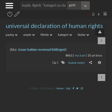
universal declaration of human rights
paylaş
araştır
filtrele
kategori
bkzlar
1
(bkz:
insan hakları evrensel bildirgesi
)
#8611
ma icari
|
10 yıl önce
0
hukuk metni
1
© 2016 - 2024 kulzos |
iletişim
|
bilgi
|
|
|