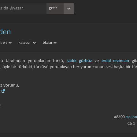
nden
iltrele
kategori
bkzlar
mcu tarafından yorumlanan türkü,
sadık gürbüz
ve
erdal erzincan
gib
, öyle bir türkü ki, türküyü yorumlayan her yorumcunun sesi başka bir tür
üz yorumu,
.
,
#8600
ma icar
0