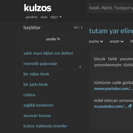
gündem
ukde
diğer
başlıklar
10
/
1
tutam yar eli
yenile ↻
paylaş
araştır
f
sahir mavi dijital not defteri
birçok farklı yoru
nevrotik palavralar
yorumlanmıştır. türkü
2
bir video bırak
türkünün sadık gürb
bir şarkı bırak
www.youtube.com/..
celsius
erdal ezincan yorumu
sağlıklı beslenme
m.youtube.com/...
asuman krause
kulzos hakkında öneriler