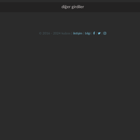
diğer girdiler
© 2016 - 2024 kulzos |
iletişim
|
bilgi
|
|
|