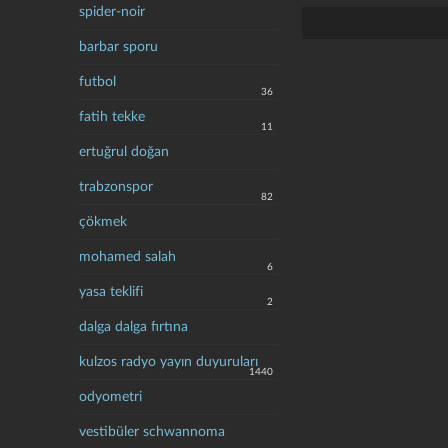
spider-noir
barbar sporu
futbol
36
fatih tekke
11
ertuğrul doğan
trabzonspor
82
çökmek
mohamed salah
6
yasa teklifi
2
dalga dalga fırtına
kulzos radyo yayın duyuruları
1440
odyometri
vestibüler schwannoma