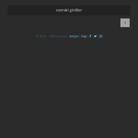
sonraki girdiler
1
© 2016 - 2024 kulzos |
iletişim
|
bilgi
|
|
|
kapat
kaydet