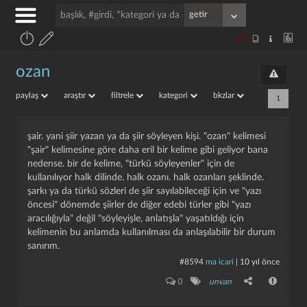
ozan
paylaş
araştır
filtrele
kategori
bkzlar
1
şair. yani şiir yazan ya da şiir söyleyen kişi. "ozan" kelimesi
"şair" kelimesine göre daha eril bir kelime gibi geliyor bana
nedense. bir de kelime, "türkü söyleyenler" için de
kullanılıyor halk dilinde. halk ozanı. halk ozanları şeklinde.
şarkı ya da türkü sözleri de şiir sayılabileceği için ve "yazı
öncesi" dönemde şiirler de diğer edebi türler gibi "yazı
aracılığıyla" değil "söyleyişle, anlatışla" yaşatıldığı için
kelimenin bu anlamda kullanılması da anlaşılabilir bir durum
sanırım.
#8594
ma icari
|
10 yıl önce
0
unvan