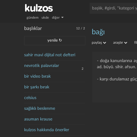
gündem
ukde
diğer
başlıklar
12
/
2
bağı
yenile ↻
paylaş
araştır
f
sahir mavi dijital not defteri
- doğa kanunlarına ay
nevrotik palavralar
ad. büyü. sihir. afsun
2
bir video bırak
- karşı durulamaz güçl
bir şarkı bırak
celsius
sağlıklı beslenme
asuman krause
kulzos hakkında öneriler