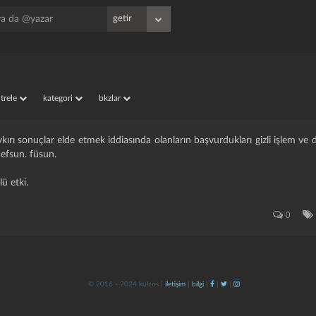
iltrele
kategori
bkzlar
kırı sonuçlar elde etmek iddiasında olanların başvurdukları gizli işlem ve d
. efsun. füsun.
ü etki.
0
© 2016 - 2024 kulzos |
iletişim
|
bilgi
|
|
|