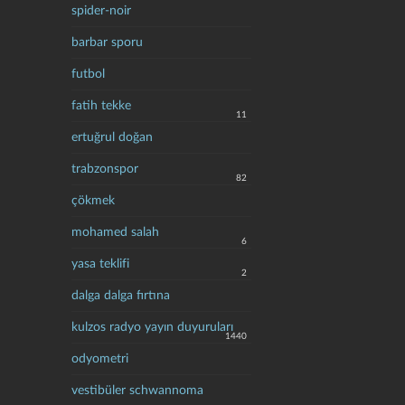
spider-noir
barbar sporu
futbol
fatih tekke
11
ertuğrul doğan
trabzonspor
82
çökmek
mohamed salah
6
yasa teklifi
2
dalga dalga fırtına
kulzos radyo yayın duyuruları
1440
odyometri
vestibüler schwannoma