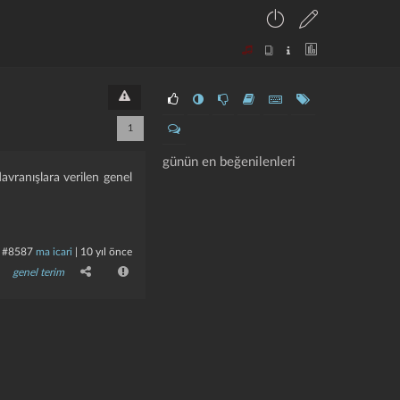
1
günün en beğenilenleri
avranışlara verilen genel
#8587
ma icari
|
10 yıl önce
genel terim