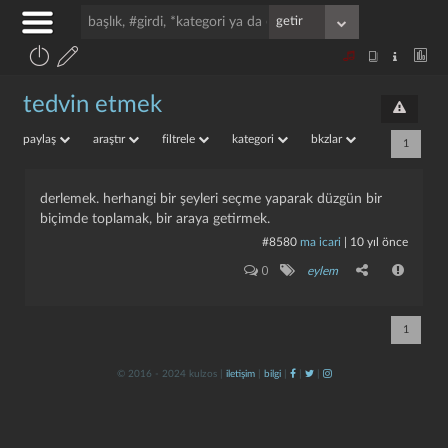
tedvin etmek
paylaş
araştır
filtrele
kategori
bkzlar
1
derlemek. herhangi bir şeyleri seçme yaparak düzgün bir
biçimde toplamak, bir araya getirmek.
#8580
ma icari
|
10 yıl önce
0
eylem
1
© 2016 - 2024 kulzos |
iletişim
|
bilgi
|
|
|