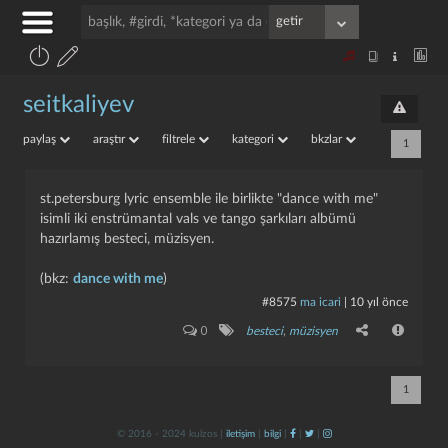
seitkaliyev
paylaş
araştır
filtrele
kategori
bkzlar
1
st.petersburg lyric ensemble ile birlikte "dance with me"
isimli iki enstrümantal vals ve tango şarkıları albümü
hazırlamış besteci, müzisyen.
(bkz:
dance with me
)
#8575
ma icari
|
10 yıl önce
0
besteci
,
müzisyen
1
© 2016 - 2024 kulzos |
iletişim
|
bilgi
|
|
|