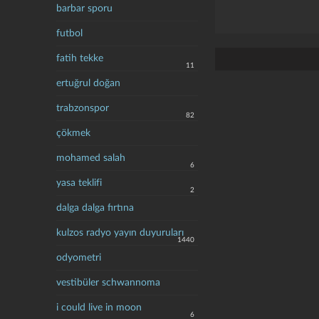
barbar sporu
futbol
fatih tekke
11
ertuğrul doğan
trabzonspor
82
çökmek
mohamed salah
6
yasa teklifi
2
dalga dalga fırtına
kulzos radyo yayın duyuruları
1440
odyometri
vestibüler schwannoma
i could live in moon
6