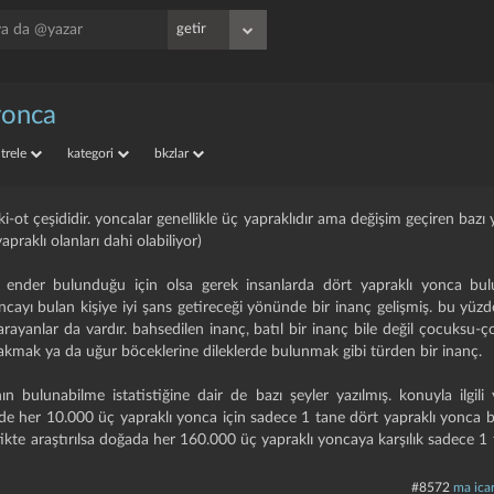
yonca
iltrele
kategori
bkzlar
i-ot çeşididir. yoncalar genellikle üç yapraklıdır ama değişim geçiren bazı
yapraklı olanları dahi olabiliyor)
, ender bulunduğu için olsa gerek insanlarda dört yapraklı yonca b
cayı bulan kişiye iyi şans getireceği yönünde bir inanç gelişmiş. bu yüz
e arayanlar da vardır. bahsedilen inanç, batıl bir inanç bile değil çocuksu-
akmak ya da uğur böceklerine dileklerde bulunmak gibi türden bir inanç.
n bulunabilme istatistiğine dair de bazı şeyler yazılmış. konuyla ilgili
oride her 10.000 üç yapraklı yonca için sadece 1 tane dört yapraklı yonc
atikte araştırılsa doğada her 160.000 üç yapraklı yoncaya karşılık sadece 1
#8572
ma icar