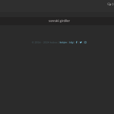
0
sonraki girdiler
© 2016 - 2024 kulzos |
iletişim
|
bilgi
|
|
|