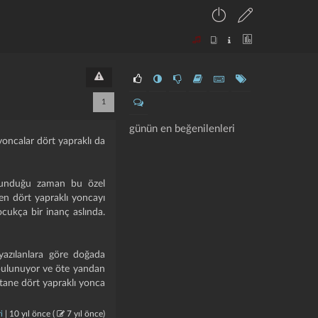
1
günün en beğenilenleri
 yoncalar dört yapraklı da
ulunduğu zaman bu özel
den dört yapraklı yoncayı
çocukça bir inanç aslında.
 yazılanlara göre doğada
a bulunuyor ve öte yandan
 tane dört yapraklı yonca
i
|
10 yıl önce
(
7 yıl önce
)