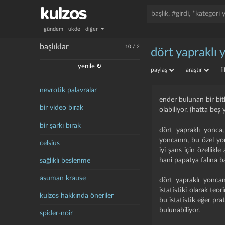
gündem
ukde
diğer
başlıklar
10
/
2
dört yapraklı 
yenile ↻
paylaş
araştır
f
nevrotik palavralar
ender bulunan bir bitk
bir video bırak
olabiliyor. (hatta beş 
bir şarkı bırak
dört yapraklı yonca
yoncanın, bu özel yon
celsius
iyi şans için özellikl
hani papatya falına b
sağlıklı beslenme
asuman krause
dört yapraklı yoncanı
istatistiki olarak te
kulzos hakkında öneriler
bu istatistik eğer pr
bulunabiliyor.
spider-noir