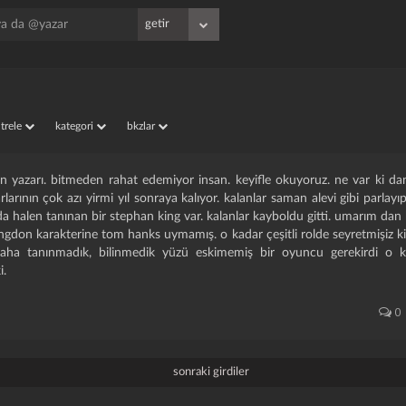
iltrele
kategori
bkzlar
rın yazarı. bitmeden rahat edemiyor insan. keyifle okuyoruz. ne var ki da
zarlarının çok azı yirmi yıl sonraya kalıyor. kalanlar saman alevi gibi parlay
 da halen tanınan bir stephan king var. kalanlar kayboldu gitti. umarım dan 
langdon karakterine tom hanks uymamış. o kadar çeşitli rolde seyretmişiz k
ha tanınmadık, bilinmedik yüzü eskimemiş bir oyuncu gerekirdi o kar
i.
0
sonraki girdiler