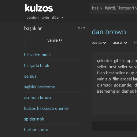
gündem
ukde
diğer
başlıklar
9
/
2
dan brown
yenile ↻
paylaş
araştır
f
bir video bırak
çekirdek gibi kitapla
bir şarkı bırak
seller. best seller ya
filan best seller olup
celsius
yalnız o filmlerdeki 
olamadı gözümde. da
sağlıklı beslenme
istememişler demek k
asuman krause
kulzos hakkında öneriler
spider-noir
barbar sporu