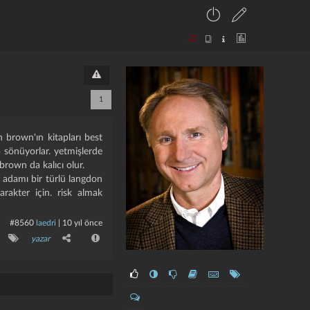
1
n brown'ın kitapları best
ıp sönüyorlar. yetmişlerde
brown da kalıcı olur.
i adamı bir türlü langdon
akter için. risk almak
#8560
laedri
|
10 yıl önce
yazar