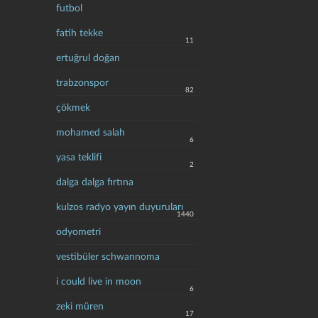
futbol
fatih tekke
11
ertuğrul doğan
trabzonspor
82
çökmek
mohamed salah
6
yasa teklifi
2
dalga dalga fırtına
kulzos radyo yayın duyuruları
1440
odyometri
vestibüler schwannoma
i could live in moon
6
zeki müren
17