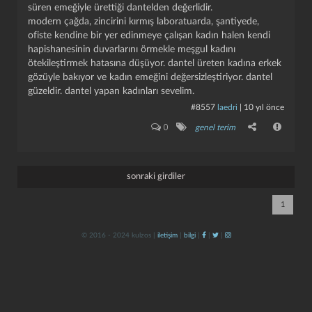
süren emeğiyle ürettiği dantelden değerlidir.
modern çağda, zincirini kırmış laboratuarda, şantiyede,
ofiste kendine bir yer edinmeye çalışan kadın halen kendi
hapishanesinin duvarlarını örmekle meşgul kadını
ötekileştirmek hatasına düşüyor. dantel üreten kadına erkek
gözüyle bakıyor ve kadın emeğini değersizleştiriyor. dantel
güzeldir. dantel yapan kadınları sevelim.
#8557
laedri
|
10 yıl önce
kapat
kaydet
0
genel terim
sonraki girdiler
1
© 2016 - 2024 kulzos |
iletişim
|
bilgi
|
|
|