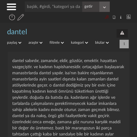
dantel
paylaş
araştır
filtrele
kategori
bkzlar
1
dantel sabırdır, zamandır, eldir, gözdür, emektir. hayattan
vazgeçiştir. ve kadının hapishanesidir. ortaçağdan başlayarak
manastırlarda dantel yapılır. isa'nın bakire nişanlılarının
manastırlarda ayin saatleri dışında kalan zamanları dantel
atölyelerinde geçer. o dantel dediğimiz şey bir evin içine
kapatılmış kadının kendi ömrünü tüketirken ürettiği
şeylerdir. doğuda da batıda da. kadınların ağır işlerde ve
tarlalarda çalışmalarını gerektirmeyecek kadar imkanlara
sahip ailelerin kadını evinde oturur. zaman geçmek bilmez.
dantel ya da nakış, örgü gibi faaliyetlerle vakit geçirir.
üzerindeki onca emeğe, zamana göz nuruna karşılık maddi
bir değer de üretemez. basit bir marangozun iki parça
tahtadan çattığı kaba bir sandalye bile bir kadının aylar