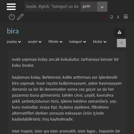
bira
paylaş
araştır
filtrele
kategori
bkzlar
1
evde yapması kolay ancak kokuludur. tarhanaya benzer bir
koku bırakır.
başlaması kolay, ilerletmesi, kalite arttırması zor işlerdendir
bira yapmak. hazır reçete kullanmayayım, şeker basmayayım
derseniz ya bir iki denemeden sonra vaz geçer ya da her
pazarınızı buna gömersiniz. tahılın cinsi, çeşidi, kavrulma
şekli, şerbetçiotunun türü, işleme katılma zaman(lar)ı, yaş-
kuru metodlar, maya tipi, fıçılama şişeleme, filtreleme
alternatifleri derken sonsuza ıraksayan ürün içinde
kaybolabilirsiniz. hoş kaybolmadır.
ister trapist, ister ipa ister aromatik, ister lager... hepsinin bir