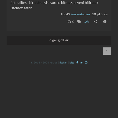
üst kalitesi, bir daha iyisi vardır. bitmez. seveni bitirmek
istemez zaten.
#8549
son kurtadam
|
10 yıl önce
0
içki
diğer girdiler
kapat
kaydet
1
© 2016 - 2024 kulzos |
iletişim
|
bilgi
|
|
|