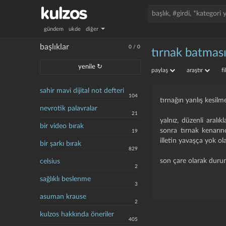
gündem
ukde
diğer
başlıklar
0
/
0
tırnak batmas
yenile ↻
paylaş
araştır
f
sahir mavi dijital not defteri
104
tırnağın yanlış kesilm
nevrotik palavralar
21
yalnız, düzenli aralık
bir video bırak
sonra tırnak kenarın
19
illetin yavaşça yok ol
bir şarkı bırak
829
son çare olarak durum
celsius
2
sağlıklı beslenme
3
asuman krause
2
kulzos hakkında öneriler
405