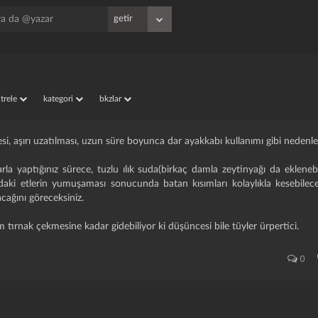
ı
iltrele
kategori
bkzlar
esi, aşırı uzatılması, uzun süre boyunca dar ayakkabı kullanımı gibi nedenler
larla yaptığınız sürece, tuzlu ılık suda(birkaç damla zeytinyağı da eklenebi
daki etlerin yumuşaması sonucunda batan kısımları kolaylıkla kesebilec
acağını göreceksiniz.
 tırnak çekmesine kadar gidebiliyor ki düşüncesi bile tüyler ürpertici.
0