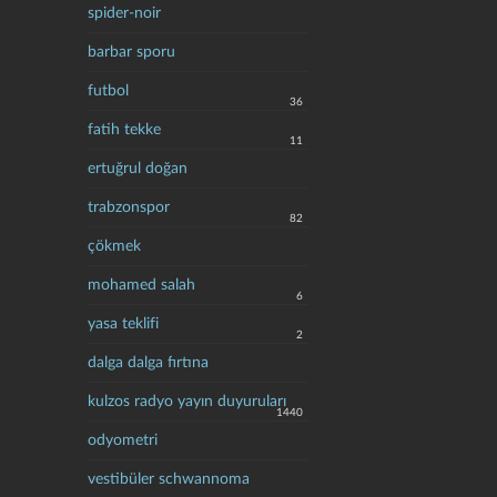
spider-noir
barbar sporu
futbol
36
fatih tekke
11
ertuğrul doğan
trabzonspor
82
çökmek
mohamed salah
6
yasa teklifi
2
dalga dalga fırtına
kulzos radyo yayın duyuruları
1440
odyometri
vestibüler schwannoma