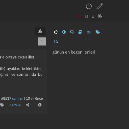
1
günün en beğenilenleri
le ortaya çıkan illet.
lir) ayakları beklettikten
eğinizi ve sonrasında bu
#8537
carmen
|
10 yıl önce
hastalık