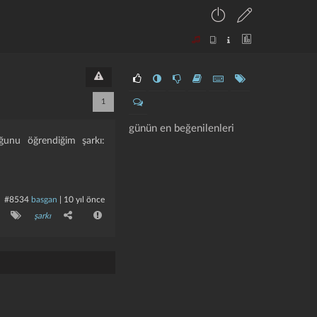
1
günün en beğenilenleri
ğunu öğrendiğim şarkı:
#8534
basgan
|
10 yıl önce
şarkı