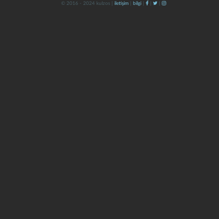
© 2016 - 2024 kulzos |
iletişim
|
bilgi
|
|
|