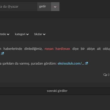
iltrele
kategori
bkzlar
 haberlerinde dinlediğimiz,
ronan hardiman
diye bir abiye ait oldu
.
şka şarkıları da varmış. şuradan gördüm:
eksisozluk.com/...
0
sonraki girdiler