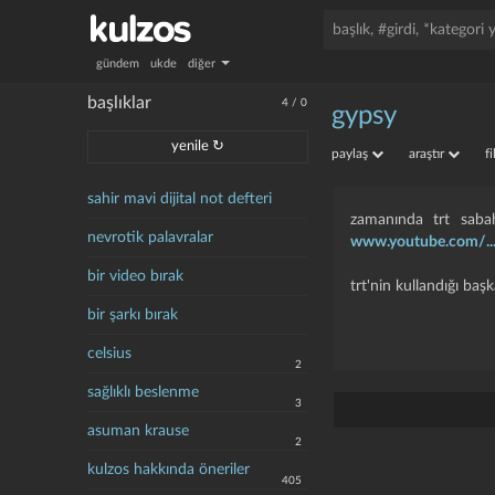
gündem
ukde
diğer
başlıklar
4
/
0
gypsy
yenile ↻
paylaş
araştır
f
sahir mavi dijital not defteri
zamanında trt sabah
nevrotik palavralar
www.youtube.com/..
bir video bırak
trt'nin kullandığı ba
bir şarkı bırak
celsius
2
sağlıklı beslenme
3
asuman krause
2
kulzos hakkında öneriler
405