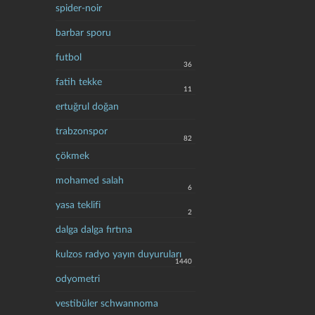
spider-noir
barbar sporu
futbol
36
fatih tekke
11
ertuğrul doğan
trabzonspor
82
çökmek
mohamed salah
6
yasa teklifi
2
dalga dalga fırtına
kulzos radyo yayın duyuruları
1440
odyometri
vestibüler schwannoma