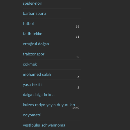
spider-noir
barbar sporu
futbol
36
fatih tekke
11
ertuğrul doğan
trabzonspor
82
çökmek
mohamed salah
6
yasa teklifi
2
dalga dalga fırtına
kulzos radyo yayın duyuruları
1440
odyometri
vestibüler schwannoma