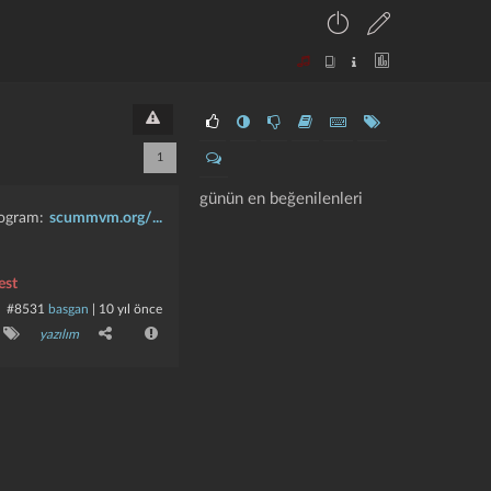
1
günün en beğenilenleri
program:
scummvm.org/...
est
#8531
basgan
|
10 yıl önce
yazılım