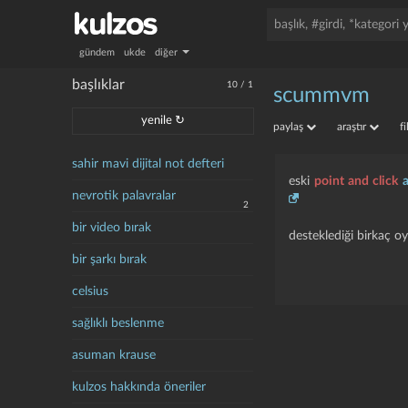
gündem
ukde
diğer
başlıklar
10
/
1
scummvm
yenile ↻
paylaş
araştır
f
sahir mavi dijital not defteri
eski
point and click
nevrotik palavralar
2
bir video bırak
desteklediği birkaç 
bir şarkı bırak
celsius
sağlıklı beslenme
asuman krause
kulzos hakkında öneriler