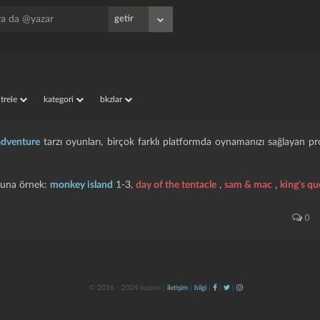
iltrele
kategori
bkzlar
adventure
tarzı oyunları, birçok farklı platformda oynamanızı sağlayan 
oyuna örnek:
monkey island
1-3,
day of the tentacle
,
sam & mac
,
king's qu
0
© 2016 - 2024 kulzos |
iletişim
|
bilgi
|
|
|