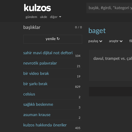
gündem
ukde
diğer
başlıklar
0
/
0
baget
yenile ↻
paylaş
araştır
f
sahir mavi dijital not defteri
104
davul, trampet vs. ç
nevrotik palavralar
21
bir video bırak
19
bir şarkı bırak
829
celsius
2
sağlıklı beslenme
3
asuman krause
2
kulzos hakkında öneriler
405