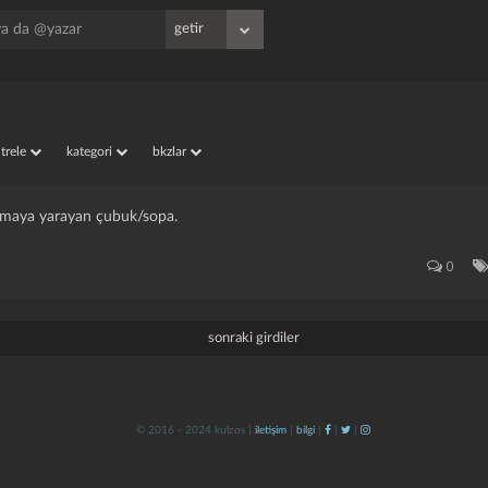
iltrele
kategori
bkzlar
almaya yarayan çubuk/sopa.
0
sonraki girdiler
© 2016 - 2024 kulzos |
iletişim
|
bilgi
|
|
|