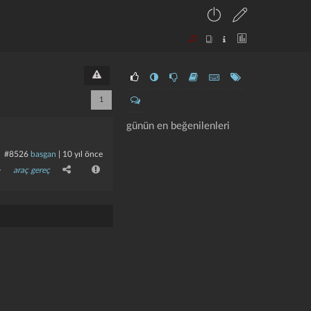
1
günün en beğenilenleri
#8526
basgan
|
10 yıl önce
araç gereç