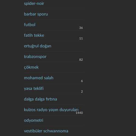
spider-noir
barbar sporu
futbol
36
fatih tekke
11
ertuğrul doğan
trabzonspor
82
çökmek
mohamed salah
6
yasa teklifi
2
dalga dalga fırtına
kulzos radyo yayın duyuruları
1440
odyometri
vestibüler schwannoma