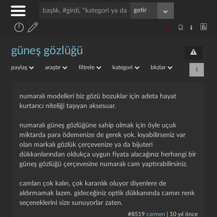
güneş gözlüğü
paylaş
araştır
filtrele
kategori
bkzlar
1
numaralı modelleri biz gözü bozuklar için adeta hayat
kurtarıcı niteliği taşıyan aksesuar.
numaralı güneş gözlüğüne sahip olmak için öyle uçuk
miktarda para ödemenize de gerek yok. kıyabilirseniz var
olan markalı gözlük çerçevenize ya da bijuteri
dükkanlarından oldukça uygun fiyata alacağınız herhangi bir
güneş gözlüğü çerçevesine numaralı cam yaptırabilirsiniz.
camları çok kalın, çok karanlık oluyor diyenlere de
aldırmamak lazım. gideceğiniz optik dükkanında camın renk
seçeneklerini size sunuyorlar zaten.
#8519
carmen
|
10 yıl önce