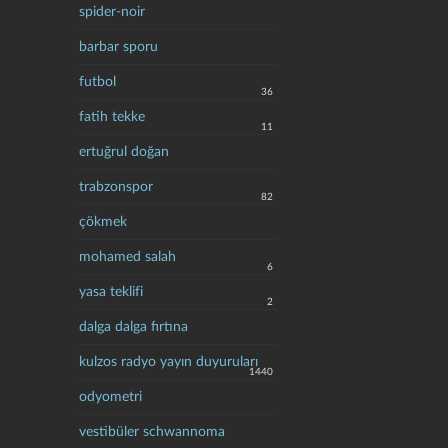
spider-noir
barbar sporu
futbol
36
fatih tekke
11
ertuğrul doğan
trabzonspor
82
çökmek
mohamed salah
6
yasa teklifi
2
dalga dalga fırtına
kulzos radyo yayın duyuruları
1440
odyometri
vestibüler schwannoma