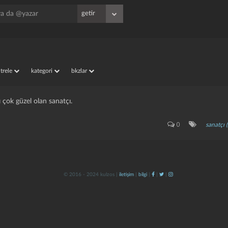
iltrele
kategori
bkzlar
sı çok güzel olan sanatçı.
0
sanatçı (
© 2016 - 2024 kulzos |
iletişim
|
bilgi
|
|
|