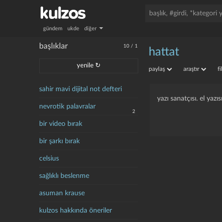
gündem
ukde
diğer
başlıklar
10
/
1
hattat
yenile ↻
paylaş
araştır
f
sahir mavi dijital not defteri
yazı sanatçısı. el yazı
nevrotik palavralar
2
bir video bırak
bir şarkı bırak
celsius
sağlıklı beslenme
asuman krause
kulzos hakkında öneriler