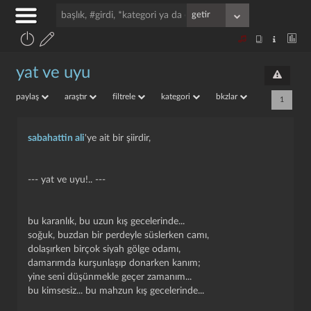
yat ve uyu
paylaş
araştır
filtrele
kategori
bkzlar
1
sabahattin ali
'ye ait bir şiirdir,
--- yat ve uyu!.. ---
bu karanlık, bu uzun kış gecelerinde...
soğuk, buzdan bir perdeyle süslerken camı,
dolaşırken birçok siyah gölge odamı,
damarımda kurşunlaşıp donarken kanım;
yine seni düşünmekle geçer zamanım...
bu kimsesiz... bu mahzun kış gecelerinde...