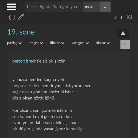
19. sone
paylaş
araştır
filtrele
kategori
bkzlar
1
bertolt brecht
'e ait bir şiirdir,
yalnızca benden kaçma yeter
boş sözler de etsen duymak istiyorum seni
sağır olsan gönlüm sözlerini ister
dilsiz olsan gördüğünü.
kör olsam, seni görmek isterdim
sen yanımda yol gösterici oldun
uzun yolun daha yarısı bile aşılmadı
bir düşün içinde yaşadığımız karanlığı