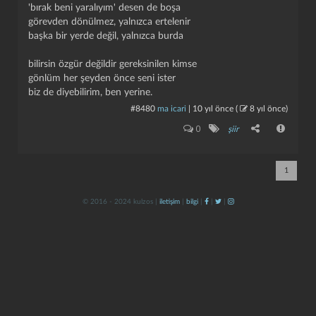
'bırak beni yaralıyım' desen de boşa
görevden dönülmez, yalnızca ertelenir
başka bir yerde değil, yalnızca burda
bilirsin özgür değildir gereksinilen kimse
gönlüm her şeyden önce seni ister
biz de diyebilirim, ben yerine.
#8480
ma icari
|
10 yıl önce
(
8 yıl önce
)
kapat
kaydet
0
şiir
1
© 2016 - 2024 kulzos |
iletişim
|
bilgi
|
|
|