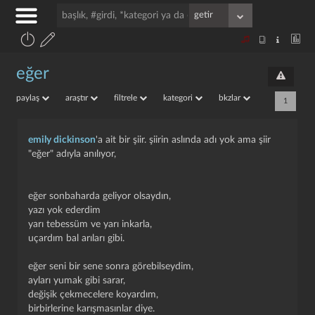
eğer
paylaş
araştır
filtrele
kategori
bkzlar
1
emily dickinson
'a ait bir şiir. şiirin aslında adı yok ama şiir
"eğer" adıyla anılıyor,
eğer sonbaharda geliyor olsaydın,
yazı yok ederdim
yarı tebessüm ve yarı inkarla,
uçardım bal arıları gibi.
eğer seni bir sene sonra görebilseydim,
ayları yumak gibi sarar,
değişik çekmecelere koyardım,
birbirlerine karışmasınlar diye.