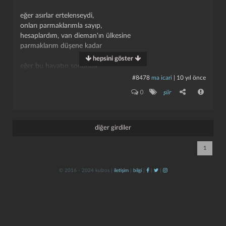
eğer asırlar ertelenseydi,
onları parmaklarımla sayıp,
hesaplardım, van dieman'ın ülkesine
parmaklarım düşene kadar
hepsini göster
eğer bu hayatın sonunda
her şey kesin ve gerektiği gibi bizim olsaydı,
#8478
ma icari
|
10 yıl önce
yaşamı bir kabuk gibi öteye atar
kapat
kaydet
0
şiir
ölümsüzlüğü seçerdim.
ama şimdi ne zaman biteceği belirsiz
bu hatıralar
diğer girdiler
beni öldürdüğünü sezdirmeden
bal arısı gibi dürtüyor?
1
© 2016 - 2024 kulzos |
iletişim
|
bilgi
|
|
|