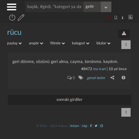
rücu
paylaş
araştır
filtrele
kategori
bkzlar
1
geri dönme, sözünü geri alma, cayma, tersinme. kayıtım.
#8472
ma icari
|
10 yıl önce
0
genel terim
sonraki girdiler
1
© 2016 - 2024 kulzos |
iletişim
|
bilgi
|
|
|