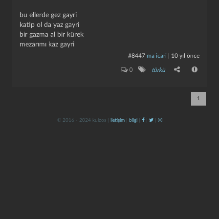
bu ellerde gez gayri
katip ol da yaz gayri
bir gazma al bir kürek
mezarımı kaz gayri
#8447
ma icari
|
10 yıl önce
0
türkü
kapat
kaydet
1
© 2016 - 2024 kulzos |
iletişim
|
bilgi
|
|
|