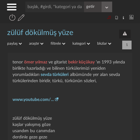
zülüf dökülmüş yüze
paylaş
araştır
filtrele
kategori
bkzlar
1
tenor
ömer yılmaz
ve gitarist
bekir küçükay
'ın 1993 yılında
birlikte hazırladığı ve bilinen türkülerimizi yeniden
yorumladıkları
sevda türküleri
albümünde yer alan sevda
türkülerinden biridir, türkü, türkünün sözleri,
www.youtube.com/...
zülüf dökülmüş yüze
kaşlar yakışmış göze
usandım bu canımdan
derdinle geze geze